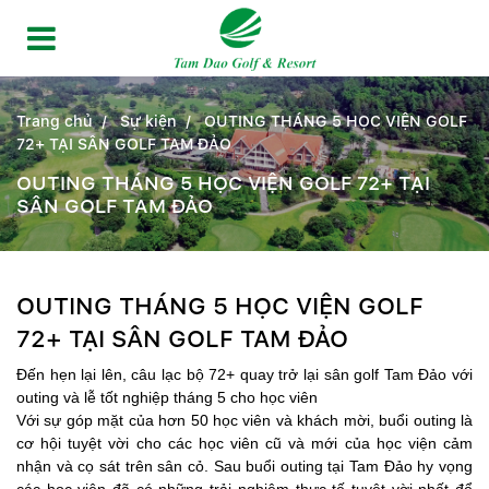
Trang chủ
Sự kiện
OUTING THÁNG 5 HỌC VIỆN GOLF
72+ TẠI SÂN GOLF TAM ĐẢO
OUTING THÁNG 5 HỌC VIỆN GOLF 72+ TẠI
SÂN GOLF TAM ĐẢO
OUTING THÁNG 5 HỌC VIỆN GOLF
72+ TẠI SÂN GOLF TAM ĐẢO
Đến hẹn lại lên, câu lạc bộ 72+ quay trở lại sân golf Tam Đảo với
outing và lễ tốt nghiệp tháng 5 cho học viên
Với sự góp mặt của hơn 50 học viên và khách mời, buổi outing là
cơ hội tuyệt vời cho các học viên cũ và mới của học viện cảm
nhận và cọ sát trên sân cỏ. Sau buổi outing tại Tam Đảo hy vọng