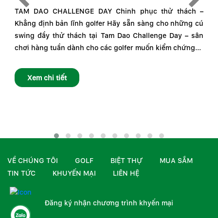
VÀ
TAM DAO CHALLENGE DAY Chinh phục thử thách –
Khẳng định bản lĩnh golfer Hãy sẵn sàng cho những cú
ành
Ng
swing đầy thử thách tại Tam Dao Challenge Day – sân
iên
kế
chơi hàng tuần dành cho các golfer muốn kiểm chứng...
Đảo
Xem chi tiết
VỀ CHÚNG TÔI
GOLF
BIỆT THỰ
MUA SẮM
TIN TỨC
KHUYẾN MẠI
LIÊN HỆ
Đăng ký nhận chương trình khyến mại