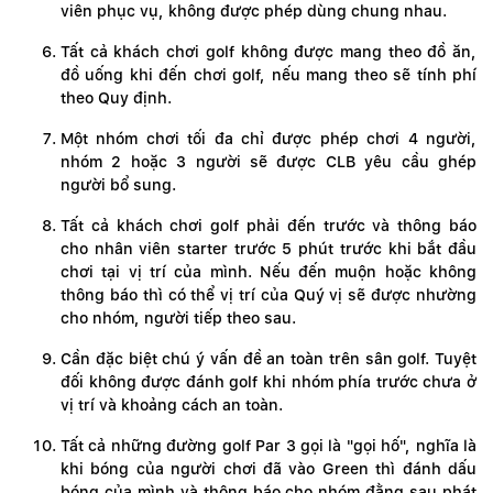
viên phục vụ, không được phép dùng chung nhau.
Tất cả khách chơi golf không được mang theo đồ ăn,
đồ uống khi đến chơi golf, nếu mang theo sẽ tính phí
theo Quy định.
Một nhóm chơi tối đa chỉ được phép chơi 4 người,
nhóm 2 hoặc 3 người sẽ được CLB yêu cầu ghép
người bổ sung.
Tất cả khách chơi golf phải đến trước và thông báo
cho nhân viên starter trước 5 phút trước khi bắt đầu
chơi tại vị trí của mình. Nếu đến muộn hoặc không
thông báo thì có thể vị trí của Quý vị sẽ được nhường
cho nhóm, người tiếp theo sau.
Cần đặc biệt chú ý vấn đề an toàn trên sân golf. Tuyệt
đối không được đánh golf khi nhóm phía trước chưa ở
vị trí và khoảng cách an toàn.
Tất cả những đường golf Par 3 gọi là "gọi hố", nghĩa là
khi bóng của người chơi đã vào Green thì đánh dấu
bóng của mình và thông báo cho nhóm đằng sau phát