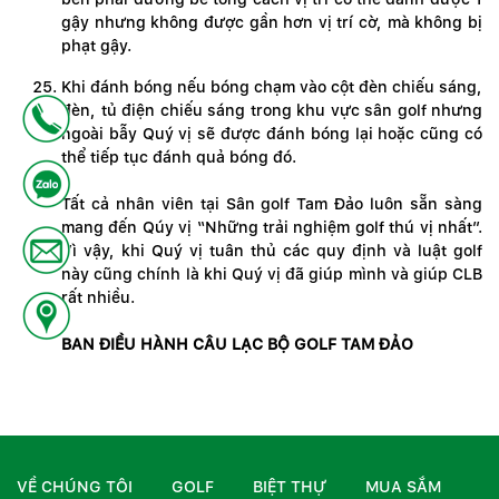
gậy nhưng không được gần hơn vị trí cờ, mà không bị
phạt gậy.
Khi đánh bóng nếu bóng chạm vào cột đèn chiếu sáng,
đèn, tủ điện chiếu sáng trong khu vực sân golf nhưng
ngoài bẫy Quý vị sẽ được đánh bóng lại hoặc cũng có
thể tiếp tục đánh quả bóng đó.
Tất cả nhân viên tại Sân golf Tam Đảo luôn sẵn sàng
mang đến Qúy vị “Những trải nghiệm golf thú vị nhất”.
Vì vậy, khi Quý vị tuân thủ các quy định và luật golf
này cũng chính là khi Quý vị đã giúp mình và giúp CLB
rất nhiều.
BAN ĐIỀU HÀNH CÂU LẠC BỘ GOLF TAM ĐẢO
VỀ CHÚNG TÔI
GOLF
BIỆT THỰ
MUA SẮM